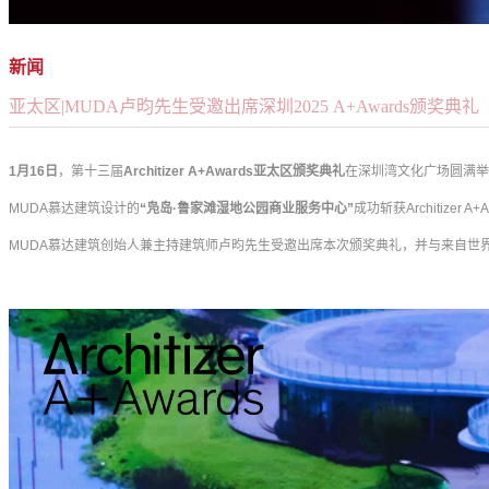
新闻
亚太区|MUDA卢昀先生受邀出席深圳2025 A+Awards颁奖典礼
1月16日
，第十三届
Architizer A+Awards亚太区颁奖典礼
在深圳湾文化广场圆满举
MUDA慕达建筑设计的
“凫岛·鲁家滩湿地公园商业服务中心”
成功斩
获Architizer
A+A
MUDA慕达建筑创始人兼主持建筑师卢昀先生受邀出席本次颁奖典礼，并与来自世